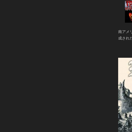
南アメ
成され