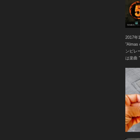
2017
”Alma
ンピレー
は楽曲 ”