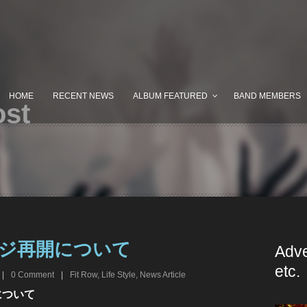
HOME
RECENT NEWS
ALBUM FEATURED
BAND MEMBERS
ost
ジ再開について
Adve
etc.
|
0
Comment
|
Fit Row
,
Life Style
,
News Article
について