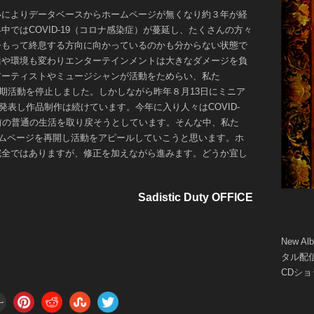
いによりデータベースからホームページが無くなり約３年が経
中ではCOVID-19（コロナ感染症）が蔓延し、たくさんの方々
今もって終息する方向に向かっているのかも分からない状態で
活や環境も変わりエンターテインメントは大きなダメージを負
アーティストやミュージシャンが活動をためらい、私た
ty"も一時期活動を停止しました。しかしながら昨年８月13日にミニア
oday”を発表し作品制作は続けています。今年に入り人々はCOVID-
前の普通の生活を取り戻そうとしています。そんな中、私た
ty”もホームページを再開し活動をアピールしていこうと思います。ホ
完全ではありますが、修正を加えながら進みます。どうか宜し
Sadistic Duty OFFICE
New A
タル配信
CDシ