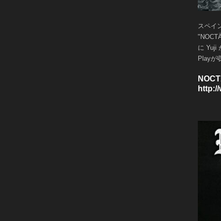
スペイ
"NOCTÄ
に Yuj
Play
NOC
http: