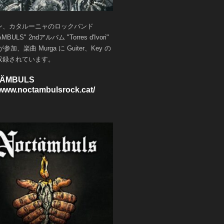
ン、カタルーニャのロックバンド
MBULS" 2ndアルバム "Torres d'Ivori"
i が参加、楽曲 Murga に Guiter、Key の
が収録されています。
TÄMBULS
//www.noctambulsrock.cat/